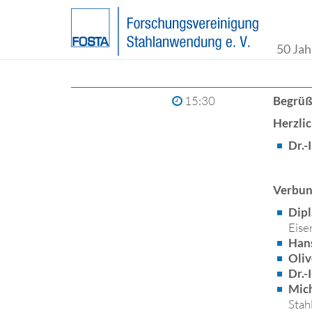
50 Jah
15:30
Begrü
Herzli
Dr.-
Verbun
Dipl
Eise
Hans
Oliv
Dr.-
Mich
Stah