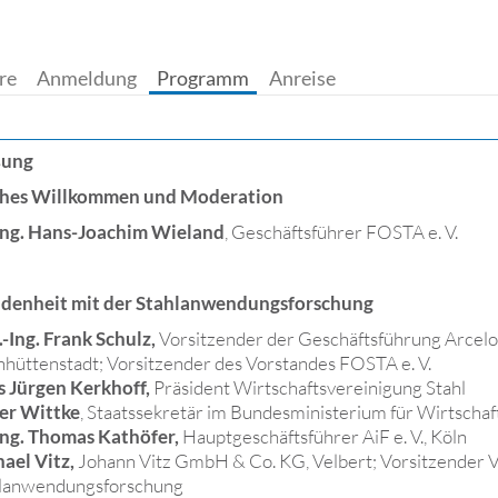
.
.
.
.
re
Anmeldung
Programm
Anreise
ßung
ches Willkommen und Moderation
Ing. Hans-Joachim Wieland
, Geschäftsführer FOSTA e. V.
denheit mit der Stahlanwendungsforschung
.-Ing. Frank Schulz
,
Vorsitzender der Geschäftsführung Arce
nhüttenstadt; Vorsitzender des Vorstandes FOSTA e. V.
 Jürgen Kerkhoff,
Präsident Wirtschaftsvereinigung Stahl
er Wittke
, Staatssekretär im Bundesministerium für Wirtschaft
Ing. Thomas Kathöfer,
Hauptgeschäftsführer AiF e. V., Köln
ael Vitz,
Johann Vitz GmbH & Co. KG, Velbert; Vorsitzender V
lanwendungsforschung